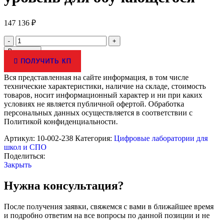
147 136
₽
Количество
товара
В корзину
Модульная
ПОЛУЧИТЬ КП
система
экспериментов
Вся представленная на сайте информация, в том числе
PROLog
технические характеристики, наличие на складе, стоимость
по
товаров, носит информационный характер и ни при каких
Физике.
условиях не является публичной офертой. Обработка
Расширенный
персональных данных осуществляется в соответствии с
уровень
Политикой конфиденциальности.
для
обучающегося
Артикул:
10-002-238
Категория:
Цифровые лаборатории для
школ и СПО
Поделиться:
Закрыть
Нужна консультация?
После получения заявки, свяжемся с вами в ближайшее время
и подробно ответим на все вопросы по данной позиции и не