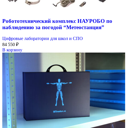
Робототехнический комплекс НАУРОБО по
наблюдению за погодой “Метеостанция”
Цифровые лаборатории для школ и СПО
84 550
₽
В корзину