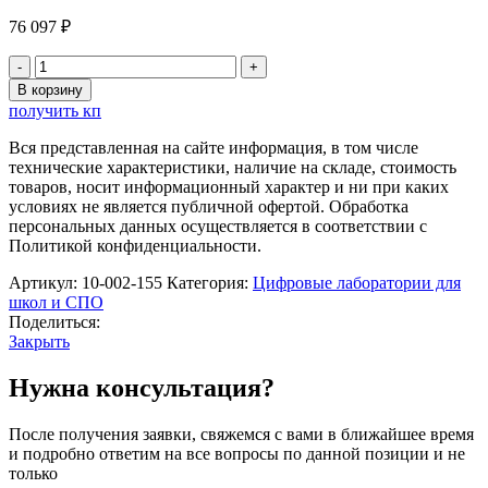
76 097
₽
Количество
товара
В корзину
Комплект
получить кп
оборудования
к
Вся представленная на сайте информация, в том числе
цифровой
технические характеристики, наличие на складе, стоимость
лаборатории
товаров, носит информационный характер и ни при каких
по
условиях не является публичной офертой. Обработка
физике
персональных данных осуществляется в соответствии с
для
Политикой конфиденциальности.
учителя
Строникум
Артикул:
10-002-155
Категория:
Цифровые лаборатории для
школ и СПО
Поделиться:
Закрыть
Нужна консультация?
После получения заявки, свяжемся с вами в ближайшее время
и подробно ответим на все вопросы по данной позиции и не
только