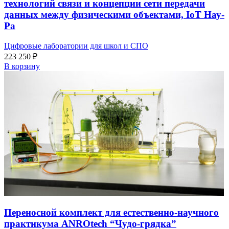
технологий связи и концепции сети передачи
данных между физическими объектами, IoT Нау-
Ра
Цифровые лаборатории для школ и СПО
223 250
₽
В корзину
Переносной комплект для естественно-научного
практикума ANROtech “Чудо-грядка”