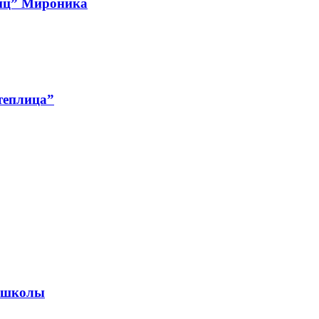
тиц” Мироника
теплица”
й школы