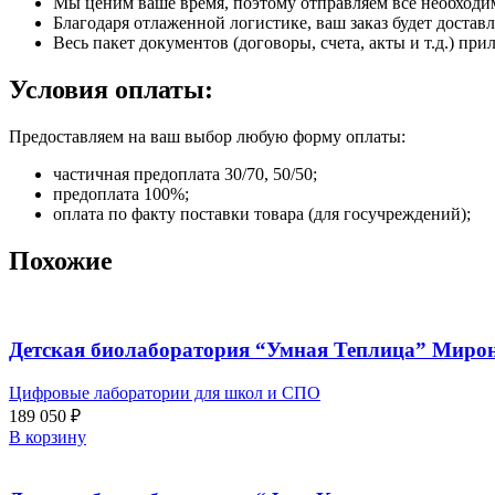
Мы ценим ваше время, поэтому отправляем все необходи
Благодаря отлаженной логистике, ваш заказ будет доставл
Весь пакет документов (договоры, счета, акты и т.д.) пр
Условия оплаты:
Предоставляем на ваш выбор любую форму оплаты:
частичная предоплата 30/70, 50/50;
предоплата 100%;
оплата по факту поставки товара (для госучреждений);
Похожие
Детская биолаборатория “Умная Теплица” Миро
Цифровые лаборатории для школ и СПО
189 050
₽
В корзину