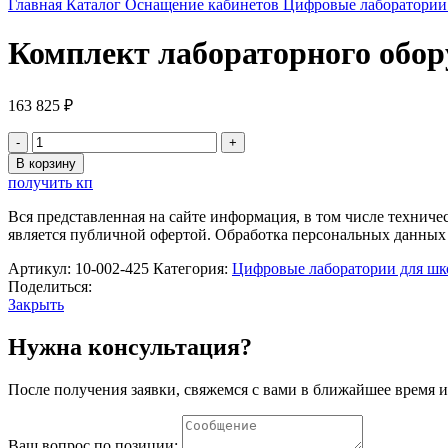
Главная
Каталог
Оснащение кабинетов
Цифровые лаборатории
Комплект лабораторного обор
163 825
₽
Количество
товара
В корзину
Комплект
получить кп
лабораторного
оборудования
Вся представленная на сайте информация, в том числе техниче
"Наблюдение
является публичной офертой. Обработка персональных данных
за
погодой"
Артикул:
10-002-425
Категория:
Цифровые лаборатории для ш
Cornelsen
Поделиться:
Закрыть
Нужна консультация?
После получения заявки, свяжемся с вами в ближайшее время и
Ваш вопрос по позиции: