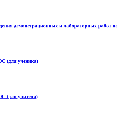
ия демонстрационных и лабораторных работ по б
С (для ученика)
С (для учителя)