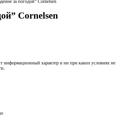
ение за погодой” Cornelsen
ой” Cornelsen
сит информационный характер и ни при каких условиях не
ти.
ко