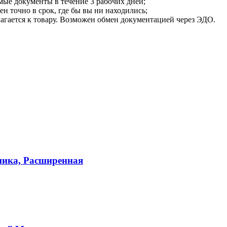
мые документы в течение 3 рабочих дней;
ен точно в срок, где бы вы ни находились;
илагается к товару. Возможен обмен документацией через ЭДО.
ника, Расширенная