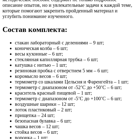
описание опытов, но и увлекательные задачи к каждой теме,
которые помогают закрепить пройденный материал и
углубить понимание изученного.
Состав комплекта:
стакан лабораторный с делениями – 9 шт;
коническая колба – 6 шт;
весы кухонные – 6 шт;
стеклянная капиллярная трубка – 6 шт;
катушка с нитью – 1 шт;
резиновая пробка с отверстием 5 мм – 6 шт;
коромысло весов – 6 шт;
термометр со шкалами Цельсия и Фаренгейта – 1 шт;
термометр с диапазоном от -52’C до +50’C – 6 шт;
краситель красный пищевой – 1 шт;
термометр с диапазоном от -5’C до +100’C – 6 шт;
воздушные шарики – 12 шт;
лоток пластиковый – 2 шт;
прищепка – 24 шт;
безопасная булавка – 6 шт;
чашка весов – 12 шт;
стойка весов – 6 шт;
воронка – 1 шт;