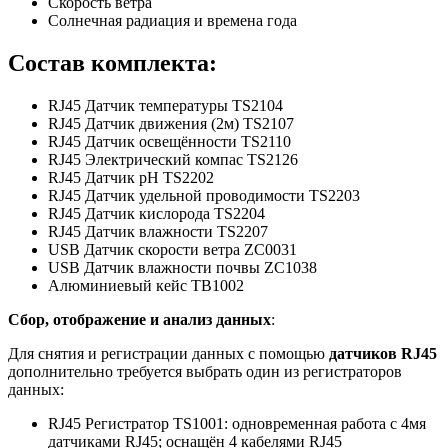
Скорость ветра
Солнечная радиация и времена года
Состав комплекта:
RJ45 Датчик температуры TS2104
RJ45 Датчик движения (2м) TS2107
RJ45 Датчик освещённости TS2110
RJ45 Электрический компас TS2126
RJ45 Датчик рН TS2202
RJ45 Датчик удельной проводимости TS2203
RJ45 Датчик кислорода TS2204
RJ45 Датчик влажности TS2207
USB Датчик скорости ветра ZC0031
USB Датчик влажности почвы ZC1038
Алюминиевый кейс TB1002
Сбор, отображение и анализ данных
:
Для снятия и регистрации данных с помощью
датчиков RJ45
дополнительно требуется выбрать один из регистраторов
данных:
RJ45 Регистратор TS1001: одновременная работа с 4мя
датчиками RJ45; оснащён 4 кабелями RJ45