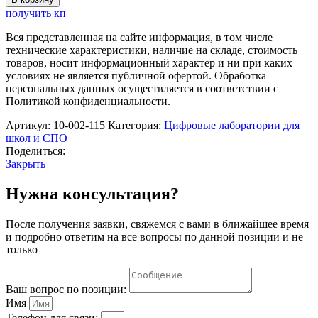
Комплект
получить кп
датчиков
SWR
Вся представленная на сайте информация, в том числе
по
технические характеристики, наличие на складе, стоимость
предмету
товаров, носит информационный характер и ни при каких
"География"
условиях не является публичной офертой. Обработка
(для
персональных данных осуществляется в соответствии с
ученика)
Политикой конфиденциальности.
Артикул:
10-002-115
Категория:
Цифровые лаборатории для
школ и СПО
Поделиться:
Закрыть
Нужна консультация?
После получения заявки, свяжемся с вами в ближайшее время
и подробно ответим на все вопросы по данной позиции и не
только
Ваш вопрос по позиции:
Имя
Телефон для связи: