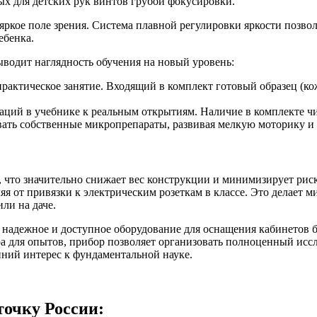
х для детских рук винтов грубой фокусировки.
ркое поле зрения. Система плавной регулировки яркости позво
ебенка.
ыводит наглядность обучения на новый уровень:
рактическое занятие. Входящий в комплект готовый образец (ко
аций в учебнике к реальным открытиям. Наличие в комплекте чи
ать собственные микропрепараты, развивая мелкую моторику и 
 что значительно снижает вес конструкции и минимизирует рис
ляя от привязки к электрическим розеткам в классе. Это делает
ли на даче.
надежное и доступное оборудование для оснащения кабинетов б
ра для опытов, прибор позволяет организовать полноценный ис
нний интерес к фундаментальной науке.
точку России: