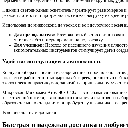
перемещения предметного столика с помощью крупных, удобны
Нижний светодиодный осветитель гарантирует равномерное и я
разной плотности и прозрачности, снижая нагрузку на зрение р
Использование микроскопа на уроках и во внеурочное время в
Для преподавателя:
Возможность быстро организовать п
материала без потери времени на подготовку.
Для учеников:
Переход от пассивного изучения иллюстр
вспомогательных инструментов стимулирует детей создав
Удобство эксплуатации и автономность
Корпус прибора выполнен из современного прочного пластика,
подсветки работает от стандартных батареек, полностью избав
экологических практикумов, занятий на пришкольном участке и
Микроскоп Микромед Атом 40x-640x — это сбалансированное, 
качественной оптики, автономного питания и стартового набо
образовательным стандартам, и пробудить у школьников искре
Условия оплаты и доставки
Быстрая и надежная доставка в любую 