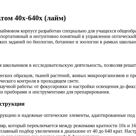
ом 40x-640x (лайм)
аймовом корпусе разработан специально для учащихся общеобра
й, портативный и интуитивно понятный в управлении оптически
ких заданий по биологии, ботанике и зоологии в рамках школ
школьников в исследовательскую деятельность, позволяя решат
еских образцов, тканей растений, живых микроорганизмов и пр
ческого контроля в проходящем свете.
научной работы: от фокусировки и настройки освещения до фикс
ми приборами и инструментами для препарирования.
нструкции
рукцию и надежные оптические элементы, адаптированные под 
яр, который переключается между режимами кратности 10х и 16
 плавный подбор увеличения в диапазоне от 40 до 640 крат. Наст