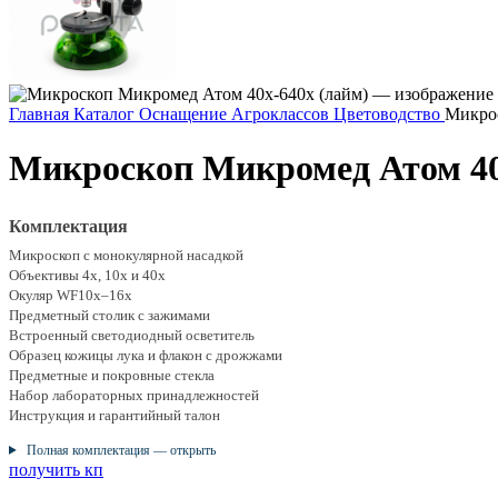
Главная
Каталог
Оснащение Агроклассов
Цветоводство
Микрос
Микроскоп Микромед Атом 40
Комплектация
Микроскоп с монокулярной насадкой
Объективы 4х, 10х и 40х
Окуляр WF10x–16x
Предметный столик с зажимами
Встроенный светодиодный осветитель
Образец кожицы лука и флакон с дрожжами
Предметные и покровные стекла
Набор лабораторных принадлежностей
Инструкция и гарантийный талон
Полная комплектация — открыть
получить кп