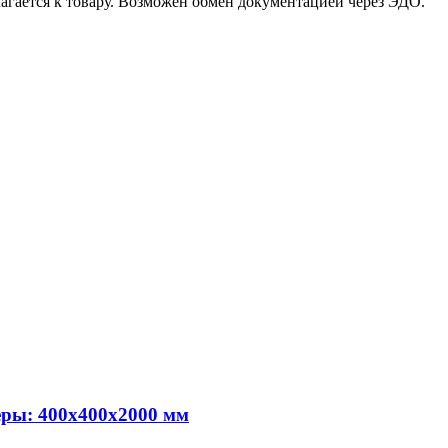
илагается к товару. Возможен обмен документацией через ЭДО.
еры: 400х400х2000 мм