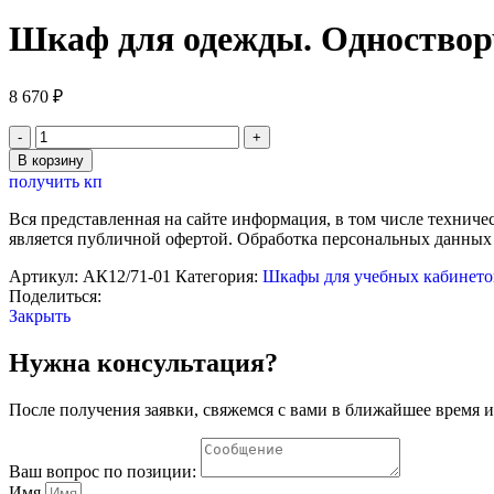
Шкаф для одежды. Одноствор
8 670
₽
Количество
товара
В корзину
Шкаф
получить кп
для
одежды.
Вся представленная на сайте информация, в том числе техниче
Одностворчатый.
является публичной офертой. Обработка персональных данных
Размеры:
400х600х1800
Артикул:
АК12/71-01
Категория:
Шкафы для учебных кабинето
мм
Поделиться:
Закрыть
Нужна консультация?
После получения заявки, свяжемся с вами в ближайшее время и
Ваш вопрос по позиции:
Имя