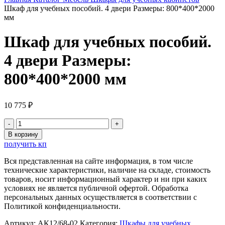
Шкаф для учебных пособий. 4 двери Размеры: 800*400*2000
мм
Шкаф для учебных пособий.
4 двери Размеры:
800*400*2000 мм
10 775
₽
Количество
товара
В корзину
Шкаф
получить кп
для
учебных
Вся представленная на сайте информация, в том числе
пособий.
технические характеристики, наличие на складе, стоимость
4
товаров, носит информационный характер и ни при каких
двери
условиях не является публичной офертой. Обработка
Размеры:
персональных данных осуществляется в соответствии с
800*400*2000
Политикой конфиденциальности.
мм
Артикул:
АК12/68-02
Категория:
Шкафы для учебных