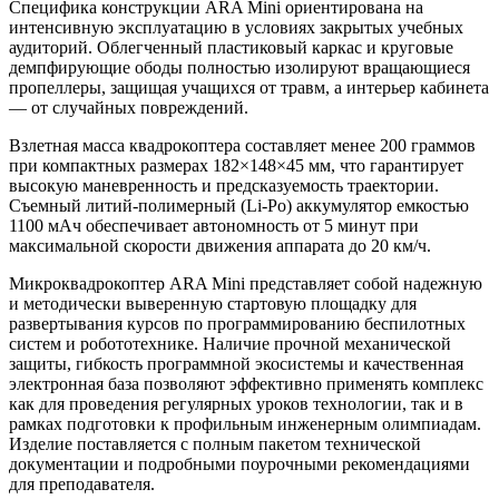
Специфика конструкции ARA Mini ориентирована на
интенсивную эксплуатацию в условиях закрытых учебных
аудиторий. Облегченный пластиковый каркас и круговые
демпфирующие ободы полностью изолируют вращающиеся
пропеллеры, защищая учащихся от травм, а интерьер кабинета
— от случайных повреждений.
Взлетная масса квадрокоптера составляет менее 200 граммов
при компактных размерах 182×148×45 мм, что гарантирует
высокую маневренность и предсказуемость траектории.
Съемный литий-полимерный (Li-Po) аккумулятор емкостью
1100 мАч обеспечивает автономность от 5 минут при
максимальной скорости движения аппарата до 20 км/ч.
Микроквадрокоптер ARA Mini представляет собой надежную
и методически выверенную стартовую площадку для
развертывания курсов по программированию беспилотных
систем и робототехнике. Наличие прочной механической
защиты, гибкость программной экосистемы и качественная
электронная база позволяют эффективно применять комплекс
как для проведения регулярных уроков технологии, так и в
рамках подготовки к профильным инженерным олимпиадам.
Изделие поставляется с полным пакетом технической
документации и подробными поурочными рекомендациями
для преподавателя.