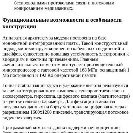
беспроводными протоколами связи и потоковым
кодированием медиаданных.
Функциональные возможности и особенности
конструкции
Аппаратная архитектура модели построена на базе
монолитной интегрированной платы. Такой конструктивный
подход минимизирует количество кабельных соединений и
шлейфов, существенно повышая устойчивость электроники к
вибрациям и жестким приземлениям. Главным
вычислительным элементом выступает производительный
микропроцессор с тактовой частотой 168 МГц, оснащенный 1
Мб постоянной и 192 Кб оперативной памяти.
Точная стабилизация курса и удержание высоты реализуются
за счет интегрированного комплекса сенсоров: трехосевого
акселерометра, гироскопа, цифрового компаса (магнитометра)
и чувствительного барометра. Для фиксации и анализа
визуальных данных на борту установлена цифровая камера с
разрешением 1600х1200 пикселей, транслирующая потоковое
видео без задержек.
Программный комплекс дрона поддерживает концепцию
бесшовного межуровневого обучения в полном соответствии