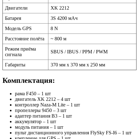
Двигатели
XK 2212
Батарея
3S 4200 мАч
Модель GPS
8 N
Расстояние полёта
~ 800 м
Режим приёма
SBUS / IBUS / PPM / PWM
сигнала
Габариты
370 мм х 370 мм х 250 мм
Комплектация:
рама F450 – 1 шт
двигатель XK 2212 – 4 шт
контроллер Naza-M Lite – 1 шт
пропеллеры 9450 – 3 шт
адаптер питания B3 – 1 шт
аккумулятор – 1 шт
модуль питания – 1 шт
пульт дистанционного управления FlySky FS-I6 – 1 шт
крепление для GPS – 1 шт