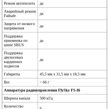
Режим автопилота
да
Аварийный режим
да
Failsafe
Защита от низкого
да
напряжения
Поддержка
приемника по
да
шине SBUS
Поддержка
двухосевых
да
карданных
подвесов
Габариты
45,5 мм х 31,5 мм х 18,5 мм
Вес
~ 66 г
Аппаратура радиоуправления FlySky FS-I6
Ширина канала
500 кГц
Количество
6