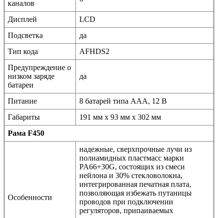
каналов
Дисплей
LCD
Подсветка
да
Тип кода
AFHDS2
Предупреждение о
низком заряде
да
батареи
Питание
8 батарей типа ААА, 12 В
Габариты
191 мм х 93 мм х 302 мм
Рама F450
надежные, сверхпрочные лучи из
полиамидных пластмасс марки
PA66+30G, состоящих из смеси
нейлона и 30% стекловолокна,
интегрированная печатная плата,
позволяющая избежать путаницы
Особенности
проводов при подключении
регуляторов, припаиваемых