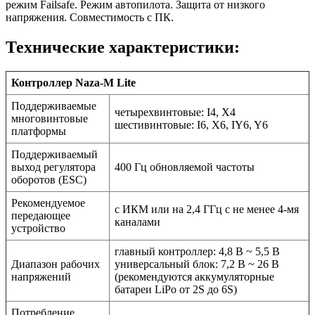
режим Failsafe. Режим автопилота. Защита от низкого
напряжения. Совместимость с ПК.
Технические характеристики:
Контроллер Naza-M Lite
Поддерживаемые
четырехвинтовые: I4, X4
многовинтовые
шестивинтовые: I6, X6, IY6, Y6
платформы
Поддерживаемый
выход регулятора
400 Гц обновляемой частоты
оборотов (ESC)
Рекомендуемое
с ИКМ или на 2,4 ГГц с не менее 4-мя
передающее
каналами
устройство
главный контроллер: 4,8 В ~ 5,5 В
Диапазон рабочих
универсальный блок: 7,2 В ~ 26 В
напряжений
(рекомендуются аккумуляторные
батареи LiPo от 2S до 6S)
Потребление