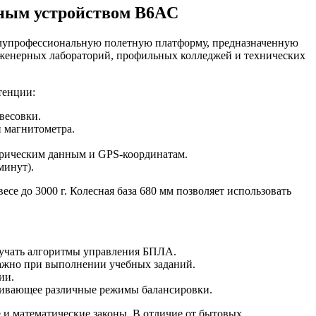
дным устройством B6AC
олупрофессиональную полетную платформу, предназначенную
нженерных лабораторий, профильных колледжей и технических
тенции:
весовки.
и магнитометра.
трическим данным и GPS-координатам.
минут).
е до 3000 г. Колесная база 680 мм позволяет использовать
зучать алгоритмы управления БПЛА.
важно при выполнении учебных заданий.
ии.
живающее различные режимы балансировки.
 и математические законы. В отличие от бытовых