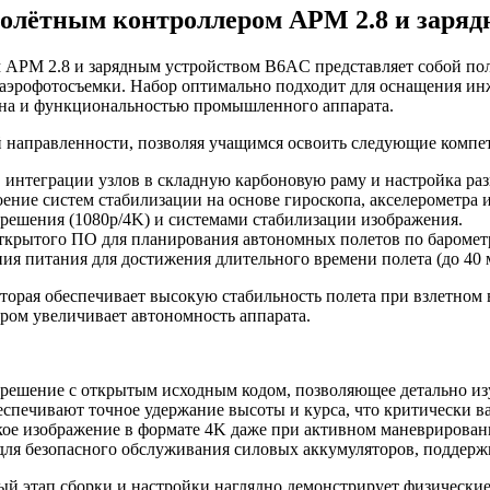
полётным контроллером APM 2.8 и заря
 APM 2.8 и зарядным устройством B6AC представляет собой п
и аэрофотосъемки. Набор оптимально подходит для оснащения и
рона и функциональностью промышленного аппарата.
й направленности, позволяя учащимся освоить следующие компе
интеграции узлов в складную карбоновую раму и настройка раз
ение систем стабилизации на основе гироскопа, акселерометра 
зрешения (1080p/4K) и системами стабилизации изображения.
ткрытого ПО для планирования автономных полетов по бароме
ия питания для достижения длительного времени полета (до 40 
ая обеспечивает высокую стабильность полета при взлетном вес
ором увеличивает автономность аппарата.
решение с открытым исходным кодом, позволяющее детально и
еспечивают точное удержание высоты и курса, что критически 
кое изображение в формате 4K даже при активном маневрирован
для безопасного обслуживания силовых аккумуляторов, поддер
ый этап сборки и настройки наглядно демонстрирует физические