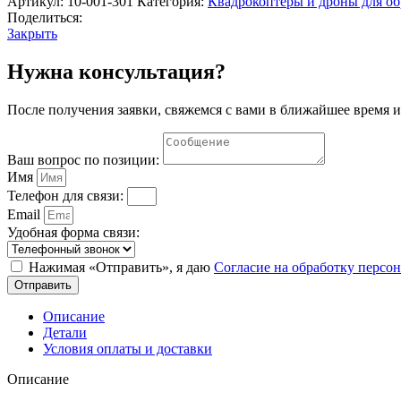
Артикул:
10-001-301
Категория:
Квадрокоптеры и дроны для об
полётным
Поделиться:
контроллером
Закрыть
APM
2.8
Нужна консультация?
и
зарядным
После получения заявки, свяжемся с вами в ближайшее время и
устройством
B6AC
Ваш вопрос по позиции:
Имя
Телефон для связи:
Email
Удобная форма связи:
Нажимая «Отправить», я даю
Согласие на обработку перс
Отправить
Описание
Детали
Условия оплаты и доставки
Описание