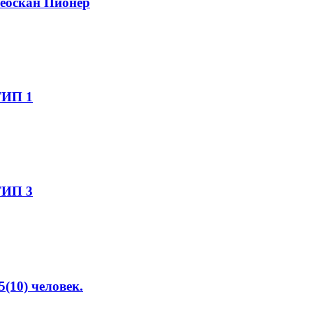
еоскан Пионер
ТИП 1
ТИП 3
(10) человек.