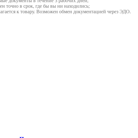
мые документы в течение 3 рабочих дней;
ен точно в срок, где бы вы ни находились;
илагается к товару. Возможен обмен документацией через ЭДО.