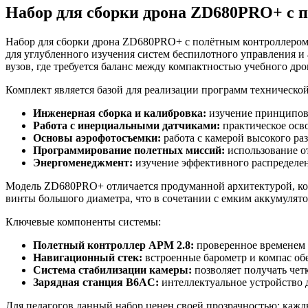
Набор для сборки дрона ZD680PRO+ с 
Набор для сборки дрона ZD680PRO+ с полётным контроллером
для углубленного изучения систем беспилотного управления 
вузов, где требуется баланс между компактностью учебного д
Комплект является базой для реализации программ техническо
Инженерная сборка и калибровка:
изучение принципов 
Работа с инерциальными датчиками:
практическое осво
Основы аэрофотосъемки:
работа с камерой высокого ра
Программирование полетных миссий:
использование о
Энергоменеджмент:
изучение эффективного распределен
Модель ZD680PRO+ отличается продуманной архитектурой, котор
винты большого диаметра, что в сочетании с емким аккумулят
Ключевые компоненты системы:
Полетный контроллер APM 2.8:
проверенное временем 
Навигационный стек:
встроенные барометр и компас об
Система стабилизации камеры:
позволяет получать чет
Зарядная станция B6AC:
интеллектуальное устройство 
Для педагогов данный набор ценен своей прозрачностью: кажд