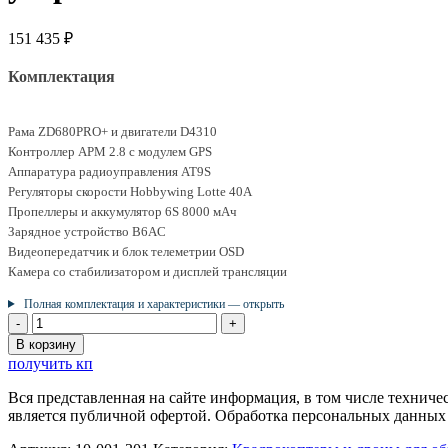
151 435
₽
Комплектация
Рама ZD680PRO+ и двигатели D4310
Контроллер APM 2.8 с модулем GPS
Аппаратура радиоуправления AT9S
Регуляторы скорости Hobbywing Lotte 40А
Пропеллеры и аккумулятор 6S 8000 мАч
Зарядное устройство B6AC
Видеопередатчик и блок телеметрии OSD
Камера со стабилизатором и дисплей трансляции
Полная комплектация и характеристики — открыть
Количество
товара
В корзину
Набор
получить кп
для
сборки
Вся представленная на сайте информация, в том числе техниче
дрона
является публичной офертой. Обработка персональных данных
ZD680PRO+
с