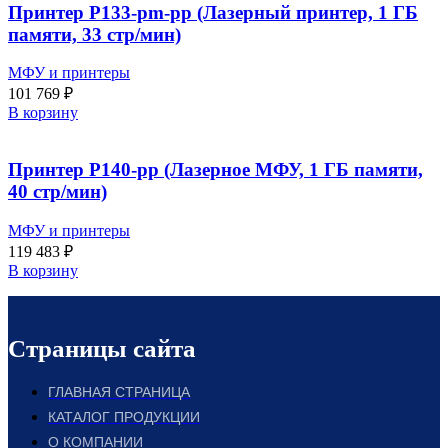
Принтер P133-pm-pp (Лазерный принтер, 1 ГБ
памяти, 33 стр/мин)
МФУ и принтеры
101 769
₽
В корзину
Принтер P140-pp (Лазерное МФУ, 1 ГБ памяти,
40 стр/мин)
МФУ и принтеры
119 483
₽
В корзину
Страницы сайта
ГЛАВНАЯ СТРАНИЦА
КАТАЛОГ ПРОДУКЦИИ
О КОМПАНИИ