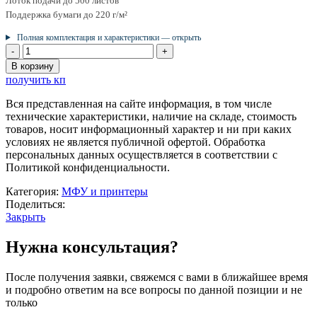
Лоток подачи до 500 листов
Поддержка бумаги до 220 г/м²
Полная комплектация и характеристики — открыть
Количество
товара
В корзину
Принтер
получить кп
P247ep-
pp
Вся представленная на сайте информация, в том числе
(Лазерный
технические характеристики, наличие на складе, стоимость
принтер,
товаров, носит информационный характер и ни при каких
1
условиях не является публичной офертой. Обработка
ГБ
персональных данных осуществляется в соответствии с
памяти,
Политикой конфиденциальности.
47
стр/
Категория:
МФУ и принтеры
мин)
Поделиться:
Закрыть
Нужна консультация?
После получения заявки, свяжемся с вами в ближайшее время
и подробно ответим на все вопросы по данной позиции и не
только