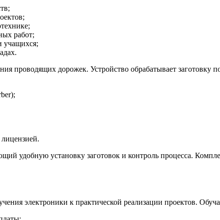
тв;
оектов;
отехнике;
ых работ;
и учащихся;
адах.
ия проводящих дорожек. Устройство обрабатывает заготовку по
ber);
 лицензией.
ий удобную установку заготовок и контроль процесса. Комплек
зучения электроники к практической реализации проектов. Обу
платы;