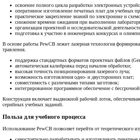
освоение полного цикла разработки электронных устройс
оперативное изготовление печатных плат для учебных пр
практическое закрепление знаний по электронике и схем
снижение времени ожидания при выполнении лабораторн
организация проектной и исследовательской деятельност
подготовка к участию в инженерных конкурсах и олимпи
В основе работы PewCB лежит лазерная технология формирован
травления.
поддержка стандартных форматов проектных файлов (Ger
автоматическая калибровка перед началом обработки;
высокая точность позиционирования лазерного луча;
возможность изготовления одно- и двусторонних плат;
совместимость с различными типами заготовок;
интегрированное программное обеспечение с бессрочной
Конструкция включает выдвижной рабочий лоток, обеспечивающ
серийных учебных заданий.
Польза для учебного процесса
Использование PewCB позволяет перейти от теоретического и
самостоятельно разрабатывать и изготавливать печатные 