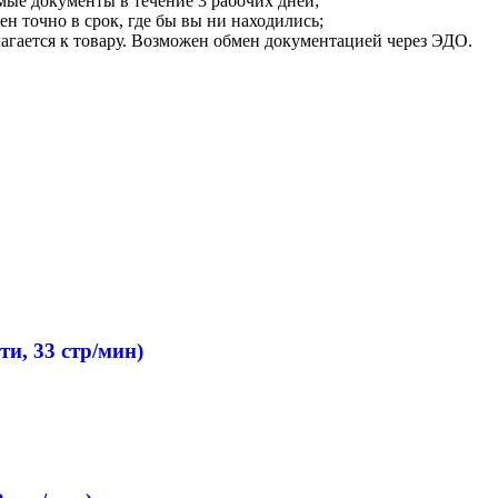
мые документы в течение 3 рабочих дней;
ен точно в срок, где бы вы ни находились;
илагается к товару. Возможен обмен документацией через ЭДО.
и, 33 стр/мин)