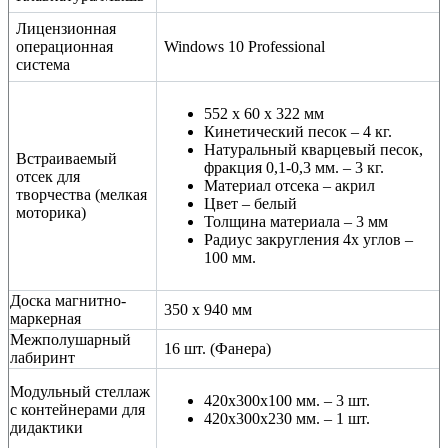
Лицензионная
операционная
Windows 10 Professional
система
552 х 60 х 322 мм
Кинетический песок – 4 кг.
Натуральный кварцевый песок,
Встраиваемый
фракция 0,1-0,3 мм. – 3 кг.
отсек для
Материал отсека – акрил
творчества (мелкая
Цвет – белый
моторика)
Толщина материала – 3 мм
Радиус закругления 4х углов –
100 мм.
Доска магнитно-
350 х 940 мм
маркерная
Межполушарный
16 шт. (Фанера)
лабиринт
Модульный стеллаж
420x300x100 мм. – 3 шт.
с контейнерами для
420x300x230 мм. – 1 шт.
дидактики