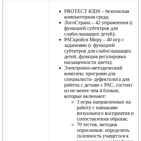
PROTECT KIDS – безопасная
компьютерная среда;
ЛогоСтрана – 42 упражнения (с
функцией субтитров для
слабослышащих детей);
РАСкройся Миру – 40 игр с
заданиями (с функцией
субтитров для слабослышащих
детей, функция регулировки
насыщенности цвета);
Электронно-методический
комплекс программ для
специалиста- дефектолога для
работы с детьми с РАС, состоит
из не менее чем 4 блоков,
которые включают:
3 игры направленных на
работу с навыками
визуального восприятия и
сопоставления образов;
70 тестов, методик
опросников: определить
склонность учащегося к