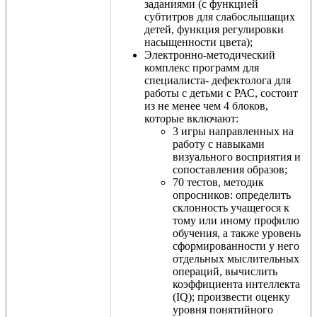
заданиями (с функцией
субтитров для слабослышащих
детей, функция регулировки
насыщенности цвета);
Электронно-методический
комплекс программ для
специалиста- дефектолога для
работы с детьми с РАС, состоит
из не менее чем 4 блоков,
которые включают:
3 игры направленных на
работу с навыками
визуального восприятия и
сопоставления образов;
70 тестов, методик
опросников: определить
склонность учащегося к
тому или иному профилю
обучения, а также уровень
сформированности у него
отдельных мыслительных
операций, вычислить
коэффициента интеллекта
(IQ); произвести оценку
уровня понятийного