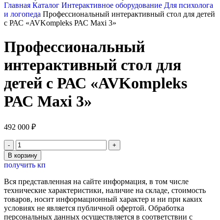
Главная
Каталог
Интерактивное оборудование
Для психолога
и логопеда
Профессиональный интерактивный стол для детей
с РАС «AVKompleks РАС Maxi 3»
Профессиональный
интерактивный стол для
детей с РАС «AVKompleks
РАС Maxi 3»
492 000
₽
Количество
товара
В корзину
Профессиональный
получить кп
интерактивный
стол
Вся представленная на сайте информация, в том числе
для
технические характеристики, наличие на складе, стоимость
детей
товаров, носит информационный характер и ни при каких
с
условиях не является публичной офертой. Обработка
РАС
персональных данных осуществляется в соответствии с