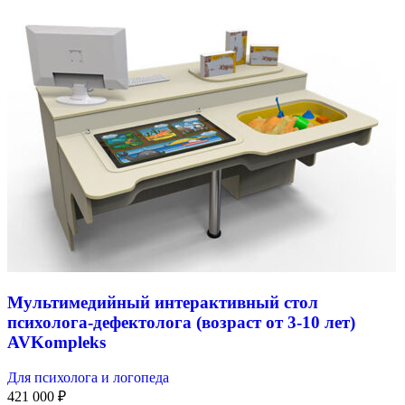
Мультимедийный интерактивный стол
психолога-дефектолога (возраст от 3-10 лет)
AVKompleks
Для психолога и логопеда
421 000
₽