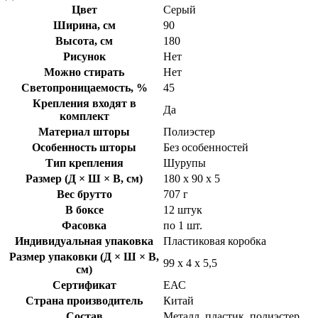
Цвет
Серый
Ширина, см
90
Высота, см
180
Рисунок
Нет
Можно стирать
Нет
Светопроницаемость, %
45
Крепления входят в
Да
комплект
Материал шторы
Полиэстер
Особенность шторы
Без особенностей
Тип крепления
Шурупы
Размер (Д × Ш × В, см)
180 х 90 х 5
Вес брутто
707 г
В боксе
12 штук
Фасовка
по 1 шт.
Индивидуальная упаковка
Пластиковая коробка
Размер упаковки (Д × Ш × В,
99 х 4 х 5,5
см)
Сертификат
ЕАС
Страна производитель
Китай
Состав
Металл, пластик, полиэстер