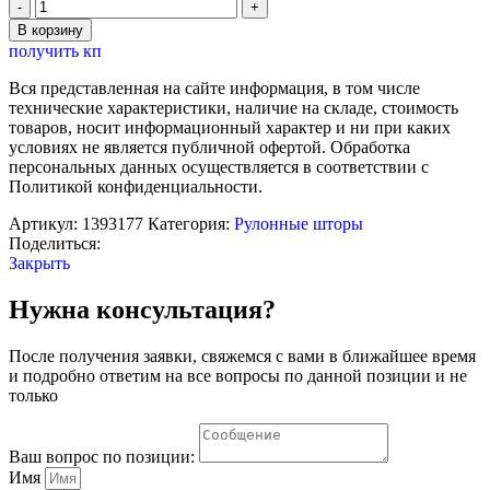
Количество
товара
В корзину
Штора
получить кп
рулонная
90×180
Вся представленная на сайте информация, в том числе
см
технические характеристики, наличие на складе, стоимость
(с
товаров, носит информационный характер и ни при каких
учётом
условиях не является публичной офертой. Обработка
креплений
персональных данных осуществляется в соответствии с
3,5
Политикой конфиденциальности.
см),
цвет
Артикул:
1393177
Категория:
Рулонные шторы
серый
Поделиться:
Закрыть
Нужна консультация?
После получения заявки, свяжемся с вами в ближайшее время
и подробно ответим на все вопросы по данной позиции и не
только
Ваш вопрос по позиции:
Имя