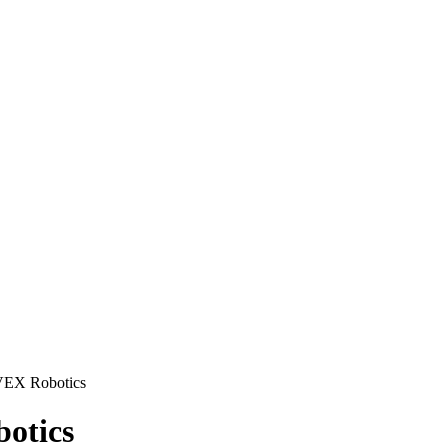
VEX Robotics
otics