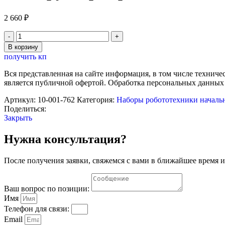
2 660
₽
Количество
товара
В корзину
Конструктор
получить кп
образовательный
"Шариковая
Вся представленная на сайте информация, в том числе техниче
пушка"
является публичной офертой. Обработка персональных данных
VEX
Robotics
Артикул:
10-001-762
Категория:
Наборы робототехники началь
Поделиться:
Закрыть
Нужна консультация?
После получения заявки, свяжемся с вами в ближайшее время и
Ваш вопрос по позиции:
Имя
Телефон для связи:
Email