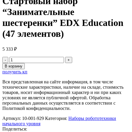
Стартовый набор
“Занимательные
шестеренки” EDX Education
(47 элементов)
5 333
₽
Количество
товара
В корзину
Стартовый
получить кп
набор
"Занимательные
Вся представленная на сайте информация, в том числе
шестеренки"
технические характеристики, наличие на складе, стоимость
EDX
товаров, носит информационный характер и ни при каких
Education
условиях не является публичной офертой. Обработка
(47
персональных данных осуществляется в соответствии с
элементов)
Политикой конфиденциальности.
Артикул:
10-001-929
Категория:
Наборы робототехники
начального уровня
Поделиться: