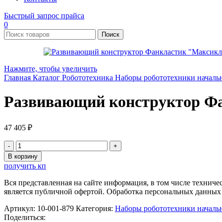
Быстрый запрос прайса
0
Поиск
Нажмите, чтобы увеличить
Главная
Каталог
Робототехника
Наборы робототехники началь
Развивающий конструктор Фа
47 405
₽
Количество
товара
В корзину
Развивающий
получить кп
конструктор
Фанкластик
Вся представленная на сайте информация, в том числе техниче
"Максикластика
является публичной офертой. Обработка персональных данных
1"
Артикул:
10-001-879
Категория:
Наборы робототехники началь
Поделиться: