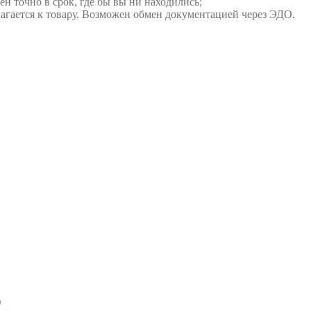
ен точно в срок, где бы вы ни находились;
илагается к товару. Возможен обмен документацией через ЭДО.
)