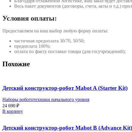
Благодаря отлаженной логистике, ваш заказ будет доставл
Весь пакет документов (договоры, счета, акты и т.д.) пр
Условия оплаты:
Предоставляем на ваш выбор любую форму оплаты:
частичная предоплата 30/70, 50/50;
предоплата 100%;
оплата по факту поставки товара (для госучреждений);
Похожие
Детский конструктор-робот Mabot A (Starter Kit)
Наборы робототехники начального уровня
24 690
₽
В корзину
Детский конструктор-робот Mabot B (Advance Kit