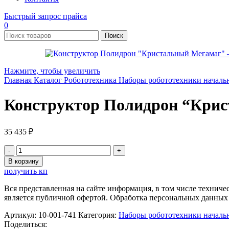
Быстрый запрос прайса
0
Поиск
Нажмите, чтобы увеличить
Главная
Каталог
Робототехника
Наборы робототехники началь
Конструктор Полидрон “Кри
35 435
₽
Количество
товара
В корзину
Конструктор
получить кп
Полидрон
"Кристальный
Вся представленная на сайте информация, в том числе техниче
Мегамаг"
является публичной офертой. Обработка персональных данных
Артикул:
10-001-741
Категория:
Наборы робототехники началь
Поделиться: