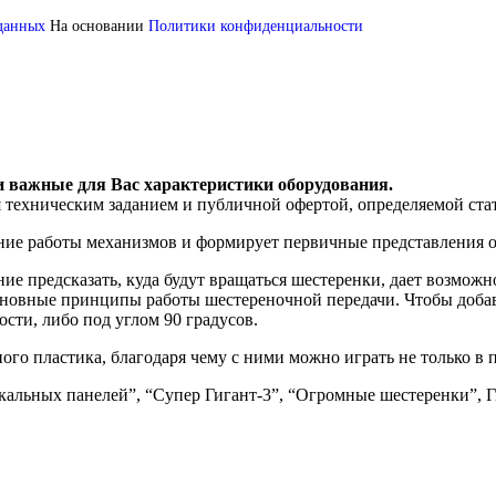
 данных
На основании
Политики конфиденциальности
и важные для Вас характеристики оборудования.
я техническим заданием и публичной офертой, определяемой ста
ние работы механизмов и формирует первичные представления о
ние предсказать, куда будут вращаться шестеренки, дает возмож
сновные принципы работы шестереночной передачи. Чтобы добави
ости, либо под углом 90 градусов.
ого пластика, благодаря чему с ними можно играть не только в 
альных панелей”, “Супер Гигант-3”, “Огромные шестеренки”, Ги