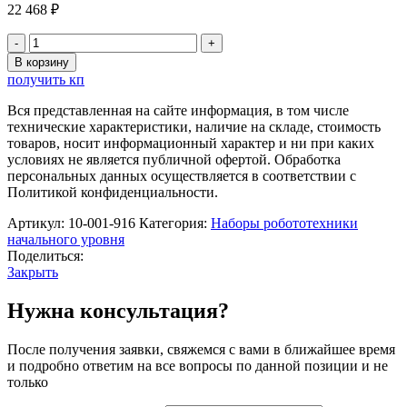
22 468
₽
Количество
товара
В корзину
Набор
получить кп
конструкторов
Morphun
Вся представленная на сайте информация, в том числе
по
технические характеристики, наличие на складе, стоимость
основам
товаров, носит информационный характер и ни при каких
моделирования
условиях не является публичной офертой. Обработка
«STEM.
персональных данных осуществляется в соответствии с
Шестеренки»
Политикой конфиденциальности.
Артикул:
10-001-916
Категория:
Наборы робототехники
начального уровня
Поделиться:
Закрыть
Нужна консультация?
После получения заявки, свяжемся с вами в ближайшее время
и подробно ответим на все вопросы по данной позиции и не
только