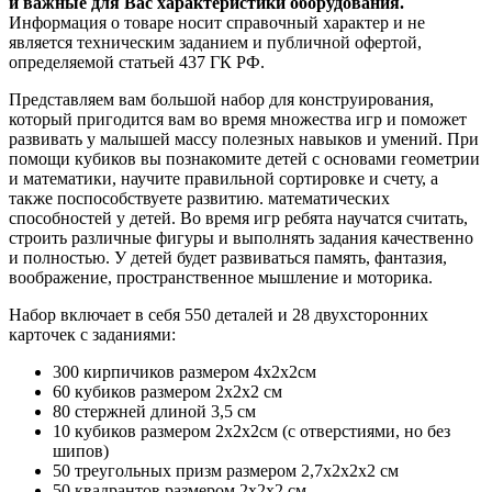
и важные для Вас характеристики оборудования.
Информация о товаре носит справочный характер и не
является техническим заданием и публичной офертой,
определяемой статьей 437 ГК РФ.
Представляем вам большой набор для конструирования,
который пригодится вам во время множества игр и поможет
развивать у малышей массу полезных навыков и умений. При
помощи кубиков вы познакомите детей с основами геометрии
и математики, научите правильной сортировке и счету, а
также поспособствуете развитию. математических
способностей у детей. Во время игр ребята научатся считать,
строить различные фигуры и выполнять задания качественно
и полностью. У детей будет развиваться память, фантазия,
воображение, пространственное мышление и моторика.
Набор включает в себя 550 деталей и 28 двухсторонних
карточек с заданиями:
300 кирпичиков размером 4х2х2см
60 кубиков размером 2х2х2 см
80 стержней длиной 3,5 см
10 кубиков размером 2х2х2см (с отверстиями, но без
шипов)
50 треугольных призм размером 2,7х2х2х2 см
50 квадрантов размером 2х2х2 см