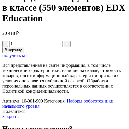
в классе (550 элементов) EDX
Education
20 418
₽
Количество
товара
В корзину
Набор
получить кп
для
конструирования
Вся представленная на сайте информация, в том числе
в
технические характеристики, наличие на складе, стоимость
классе
товаров, носит информационный характер и ни при каких
(550
условиях не является публичной офертой. Обработка
элементов)
персональных данных осуществляется в соответствии с
EDX
Политикой конфиденциальности.
Education
Артикул:
10-001-900
Категория:
Наборы робототехники
начального уровня
Поделиться:
Закрыть
Нужна консультация?