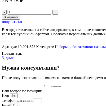
25 318
₽
Количество
товара
В корзину
Математический
получить кп
поезд
LEGO
Вся представленная на сайте информация, в том числе техниче
DUPLO
является публичной офертой. Обработка персональных данных
45008
(2+)
Артикул:
10-001-673
Категория:
Наборы робототехники началь
Поделиться:
Закрыть
Нужна консультация?
После получения заявки, свяжемся с вами в ближайшее время и
Ваш вопрос по позиции:
Имя
Телефон для связи:
Email