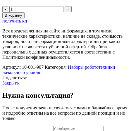
Количество
товара
В корзину
Конструктор
получить кп
"Лабиринт
с
Вся представленная на сайте информация, в том числе
шариками
технические характеристики, наличие на складе, стоимость
Marble
товаров, носит информационный характер и ни при каких
Run
условиях не является публичной офертой. Обработка
и
персональных данных осуществляется в соответствии с
соединяющимися
Политикой конфиденциальности.
кубиками"
EDX
Артикул:
10-001-907
Категория:
Наборы робототехники
(102
начального уровня
детали)
Поделиться:
Закрыть
Нужна консультация?
После получения заявки, свяжемся с вами в ближайшее время
и подробно ответим на все вопросы по данной позиции и не
только