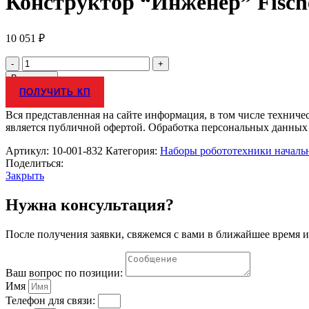
Конструктор “Инженер” Fische
10 051
₽
Количество
товара
В корзину
Конструктор
ПОЛУЧИТЬ КП
"Инженер"
Fischertechnik
Вся представленная на сайте информация, в том числе техниче
Junior
является публичной офертой. Обработка персональных данных
564066
Артикул:
10-001-832
Категория:
Наборы робототехники началь
Поделиться:
Закрыть
Нужна консультация?
После получения заявки, свяжемся с вами в ближайшее время и
Ваш вопрос по позиции:
Имя
Телефон для связи: