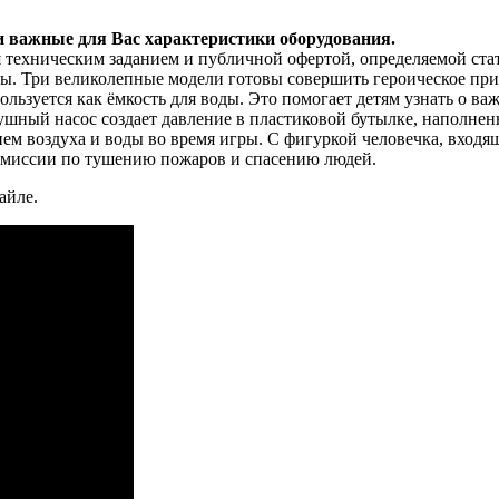
и важные для Вас характеристики оборудования.
я техническим заданием и публичной офертой, определяемой ста
ты. Три великолепные модели готовы совершить героическое при
ользуется как ёмкость для воды. Это помогает детям узнать о ва
ушный насос создает давление в пластиковой бутылке, наполненн
ем воздуха и воды во время игры. С фигуркой человечка, входя
 миссии по тушению пожаров и спасению людей.
айле.