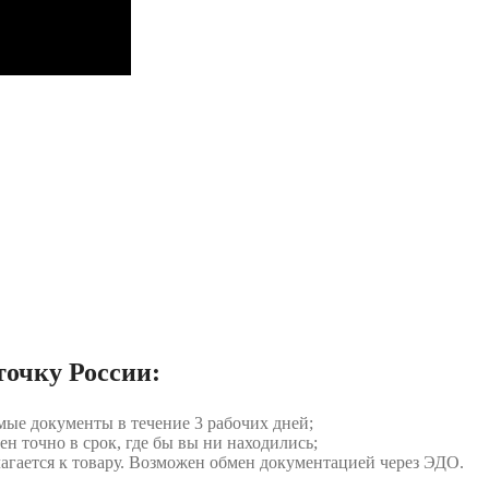
точку России:
мые документы в течение 3 рабочих дней;
ен точно в срок, где бы вы ни находились;
илагается к товару. Возможен обмен документацией через ЭДО.