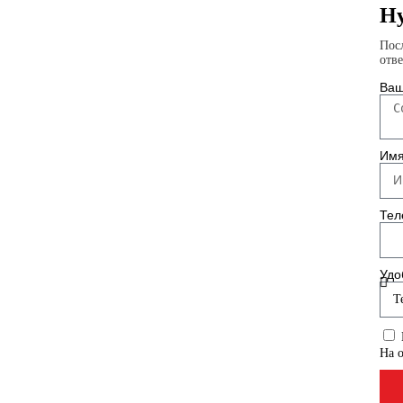
Ну
Пос
отв
Ваш
Им
Тел
Удо
На 