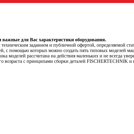
и важные для Вас характеристики оборудования.
я техническим заданием и публичной офертой, определяемой ста
алей, с помощью которых можно создать пять типовых моделей ма
а моделей рассчитана на действия маленьких и не всегда увере
го возраста с принципами сборки деталей FISCHERTECHNIK и по