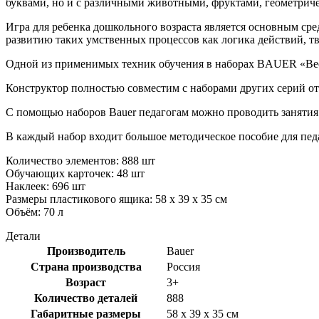
буквами, но и с различными животными, фруктами, геометрич
Игра для ребенка дошкольного возраста является основным ср
развитию таких умственных процессов как логика действий, т
Одной из применимых техник обучения в наборах BAUER «Весе
Конструктор полностью совместим с наборами других серий 
С помощью наборов Bauer педагогам можно проводить занятия
В каждый набор входит большое методическое пособие для педа
Количество элементов: 888 шт
Обучающих карточек: 48 шт
Наклеек: 696 шт
Размеры пластикового ящика: 58 х 39 х 35 см
Объём: 70 л
Детали
Производитель
Bauer
Страна производства
Россия
Возраст
3+
Количество деталей
888
Габаритные размеры
58 x 39 x 35 см