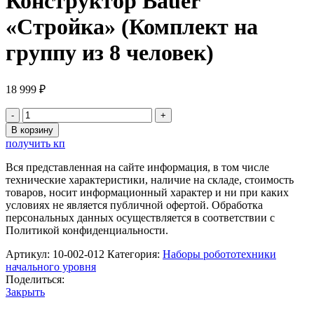
Конструктор Bauer
«Стройка» (Комплект на
группу из 8 человек)
18 999
₽
Количество
товара
В корзину
Конструктор
получить кп
Bauer
«Стройка»
Вся представленная на сайте информация, в том числе
(Комплект
технические характеристики, наличие на складе, стоимость
на
товаров, носит информационный характер и ни при каких
группу
условиях не является публичной офертой. Обработка
из
персональных данных осуществляется в соответствии с
8
Политикой конфиденциальности.
человек)
Артикул:
10-002-012
Категория:
Наборы робототехники
начального уровня
Поделиться:
Закрыть