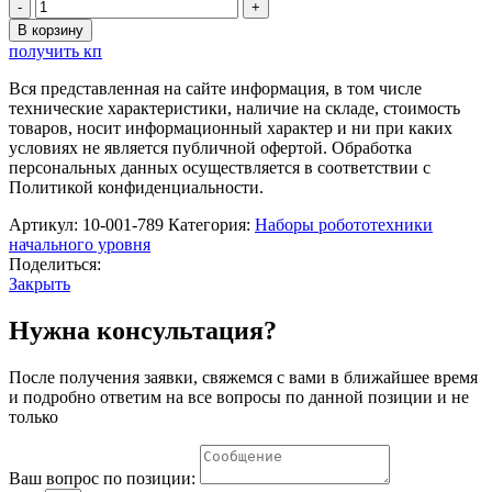
Количество
товара
В корзину
Набор
получить кп
соединяющихся
кубиков
Вся представленная на сайте информация, в том числе
"Академия
технические характеристики, наличие на складе, стоимость
математики
товаров, носит информационный характер и ни при каких
в
условиях не является публичной офертой. Обработка
детском
персональных данных осуществляется в соответствии с
саду"
Политикой конфиденциальности.
(комплект
для
Артикул:
10-001-789
Категория:
Наборы робототехники
группы)
начального уровня
MS0063
Поделиться:
Закрыть
Нужна консультация?
После получения заявки, свяжемся с вами в ближайшее время
и подробно ответим на все вопросы по данной позиции и не
только
Ваш вопрос по позиции: