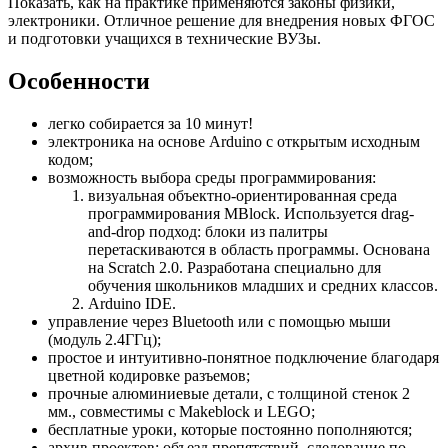
Показать, как на практике применяются законы физики,
электроники. Отличное решение для внедрения новых ФГОС
и подготовки учащихся в технические ВУЗы.
Особенности
легко собирается за 10 минут!
электроника на основе Arduino с открытым исходным
кодом;
возможность выбора среды программирования:
визуальная объектно-ориентированная среда
программирования MBlock. Используется drag-
and-drop подход: блоки из палитры
перетаскиваются в область программы. Основана
на Scratch 2.0. Разработана специально для
обучения школьников младших и средних классов.
Arduino IDE.
управление через Bluetooth или с помощью мыши
(модуль 2.4ГГц);
простое и интуитивно-понятное подключение благодаря
цветной кодировке разъемов;
прочные алюминиевые детали, с толщиной стенок 2
мм., совместимы с Makeblock и LEGO;
бесплатные уроки, которые постоянно пополняются;
архив проектов: объезд препятствий, следование по