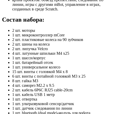
линии, игры с другими mBot, управление в играх,
созданных в среде Scratch.
Состав набора:
2 шт. моторы
1 шт. микроконтроллер mCore
2 шт. пластиковые колеса на 90 зубчиков
2 шт. шины на колеса
2 шт. липучка Velcro
4 шт. латунные шпильки M4 x25
1 шт. шасси/корпус
1 шт. батарейный отсек
1 шт. универсальное колесо
15 шт. винты с головкой M4 x 8
6 шт. винты с потайной головкой M3 x 25
8 шт. гайка M3
4 шт. саморез M2.2 x 9.5
2 шт. кабель 6P6C RJ25 cable-20cm
1 шт. кабель USB 1 метр
1 шт. отвертка
1 шт. ультразвуковой сенсор/датчик
1 шт. датчик следования по линии
1 шт. bluetooth (dual mode)-модуль для робота