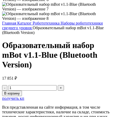
Главная
Каталог
Робототехника
Наборы робототехники
среднего уровня
Образовательный набор mBot v1.1-Blue
(Bluetooth Version)
Образовательный набор
mBot v1.1-Blue (Bluetooth
Version)
17 851
₽
Количество
товара
В корзину
Образовательный
получить кп
набор
mBot
Вся представленная на сайте информация, в том числе
v1.1-
технические характеристики, наличие на складе, стоимость
Blue
товаров, носит информационный характер и ни при каких