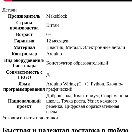
Детали
Производитель
Makeblock
Страна
Китай
производства
Возраст
6+
Гарантия
12 месяцев
Материал
Пластик, Металл, Электронные детали
Контроллер
Arduino
Вид оборудования/
Конструктор образовательный
Тип товара
Совместимость с
Да
LEGO
Язык
Arduino Wiring (C++), Python, Блочно-
программирования
графический
Доброшкола, Кванториум, Современная
Национальный
школа, Точка роста, Успех каждого
проект
ребенка, Цифровая образовательная
среда
Условия оплаты и доставки
Быстрая и надежная доставка в любую