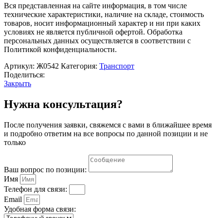
входа
Вся представленная на сайте информация, в том числе
и
технические характеристики, наличие на складе, стоимость
выхода
товаров, носит информационный характер и ни при каких
пассажиров"
условиях не является публичной офертой. Обработка
персональных данных осуществляется в соответствии с
Политикой конфиденциальности.
Артикул:
Ж0542
Категория:
Транспорт
Поделиться:
Закрыть
Нужна консультация?
После получения заявки, свяжемся с вами в ближайшее время
и подробно ответим на все вопросы по данной позиции и не
только
Ваш вопрос по позиции:
Имя
Телефон для связи:
Email
Удобная форма связи: