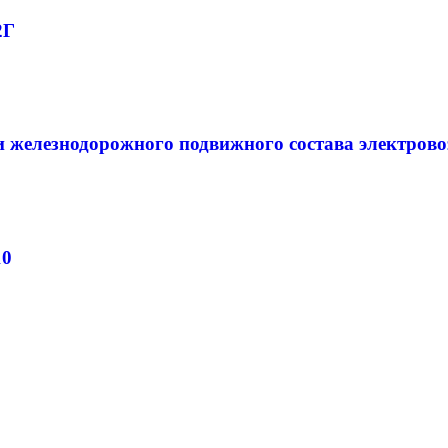
2Г
 железнодорожного подвижного состава электров
10