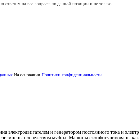
но ответим на все вопросы по данной позиции и не только
 данных
На основании
Политики конфиденциальности
ения электродвигателем и генератором постоянного тока и эле
 соединены посредством муфты. Машины сконфигурированы как э