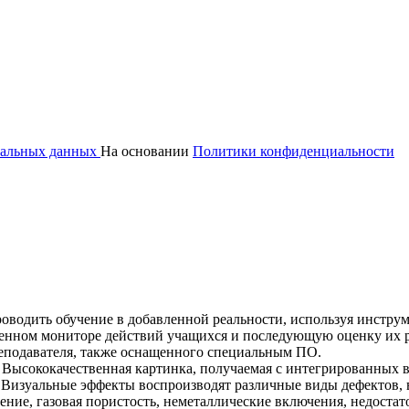
ональных данных
На основании
Политики конфиденциальности
оводить обучение в добавленной реальности, используя инстру
роенном мониторе действий учащихся и последующую оценку их р
реподавателя, также оснащенного специальным ПО.
ысококачественная картинка, получаемая с интегрированных в 
. Визуальные эффекты воспроизводят различные виды дефектов,
ние, газовая пористость, неметаллические включения, недостат