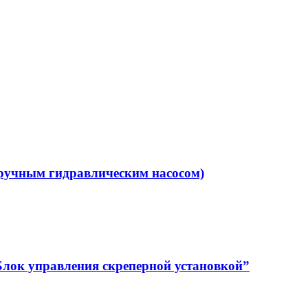
 ручным гидравлическим насосом)
Блок управления скреперной установкой”