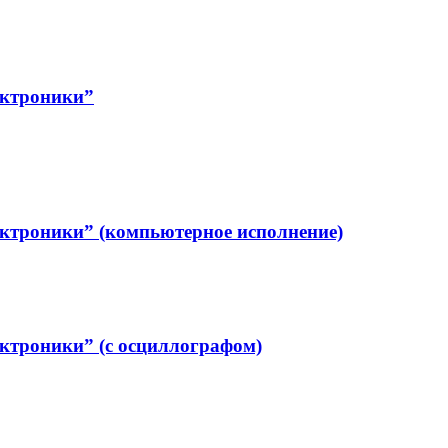
ектроники”
ектроники” (компьютерное исполнение)
ектроники” (с осциллографом)