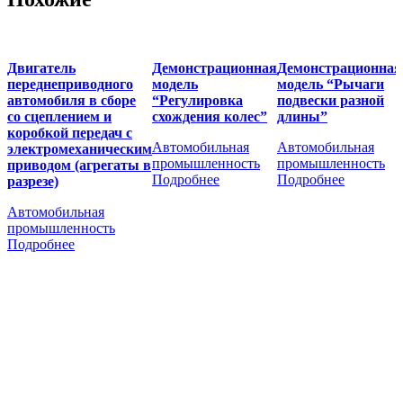
Двигатель
Демонстрационная
Демонстрационная
переднеприводного
модель
модель “Рычаги
автомобиля в сборе
“Регулировка
подвески разной
со сцеплением и
схождения колес”
длины”
коробкой передач с
Автомобильная
Автомобильная
электромеханическим
промышленность
промышленность
приводом (агрегаты в
Подробнее
Подробнее
разрезе)
Автомобильная
промышленность
Подробнее