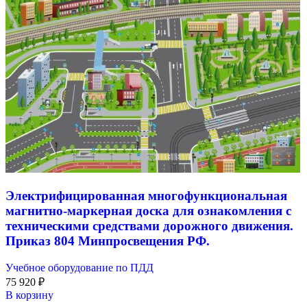
Электрифицированная многофункциональная
магнитно-маркерная доска для ознакомления с
техническими средствами дорожного движения.
Приказ 804 Минпросвещения РФ.
Учебное оборудование по ПДД
75 920
₽
В корзину