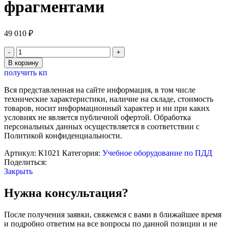
фрагментами
49 010
₽
Количество
товара
В корзину
Учебно-
получить кп
тренировочная
многофункциональная
Вся представленная на сайте информация, в том числе
доска
технические характеристики, наличие на складе, стоимость
"Знатоки
товаров, носит информационный характер и ни при каких
велосипеда"
условиях не является публичной офертой. Обработка
с
персональных данных осуществляется в соответствии с
магнитно-
Политикой конфиденциальности.
маркерными
фрагментами
Артикул:
К1021
Категория:
Учебное оборудование по ПДД
Поделиться:
Закрыть
Нужна консультация?
После получения заявки, свяжемся с вами в ближайшее время
и подробно ответим на все вопросы по данной позиции и не