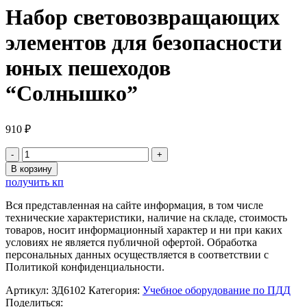
Набор световозвращающих
элементов для безопасности
юных пешеходов
“Солнышко”
910
₽
Количество
товара
В корзину
Набор
получить кп
световозвращающих
элементов
Вся представленная на сайте информация, в том числе
для
технические характеристики, наличие на складе, стоимость
безопасности
товаров, носит информационный характер и ни при каких
юных
условиях не является публичной офертой. Обработка
пешеходов
персональных данных осуществляется в соответствии с
"Солнышко"
Политикой конфиденциальности.
Артикул:
ЗД6102
Категория:
Учебное оборудование по ПДД
Поделиться: