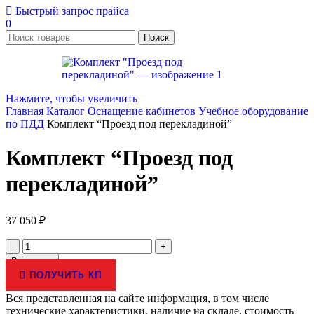
Быстрый запрос прайса
0
Поиск
Нажмите, чтобы увеличить
Главная
Каталог
Оснащение кабинетов
Учебное оборудование
по ПДД
Комплект “Проезд под перекладиной”
Комплект “Проезд под
перекладиной”
37 050
₽
Количество
товара
В корзину
Комплект
ПОЛУЧИТЬ КП
"Проезд
под
Вся представленная на сайте информация, в том числе
перекладиной"
технические характеристики, наличие на складе, стоимость