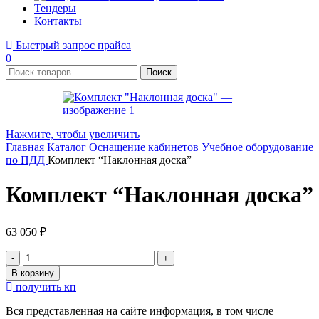
Тендеры
Контакты
Быстрый запрос прайса
0
Поиск
Нажмите, чтобы увеличить
Главная
Каталог
Оснащение кабинетов
Учебное оборудование
по ПДД
Комплект “Наклонная доска”
Комплект “Наклонная доска”
63 050
₽
Количество
товара
В корзину
Комплект
получить кп
"Наклонная
доска"
Вся представленная на сайте информация, в том числе