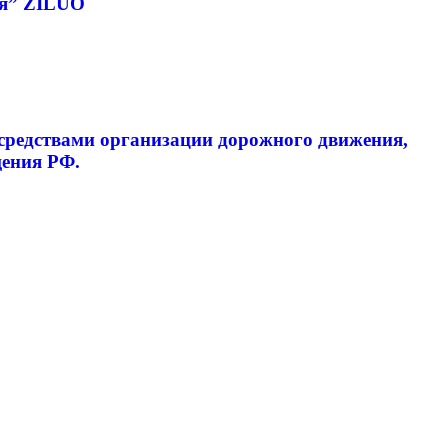
ия” ZILUO
средствами организации дорожного движения,
щения РФ.