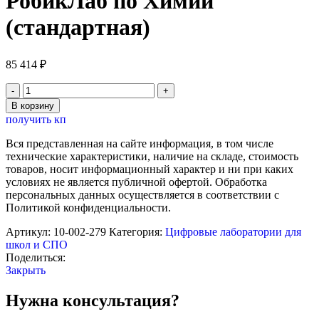
РобикЛаб по Химии
(стандартная)
85 414
₽
Количество
товара
В корзину
Цифровая
получить кп
лаборатория
РобикЛаб
Вся представленная на сайте информация, в том числе
по
технические характеристики, наличие на складе, стоимость
Химии
товаров, носит информационный характер и ни при каких
(стандартная)
условиях не является публичной офертой. Обработка
персональных данных осуществляется в соответствии с
Политикой конфиденциальности.
Артикул:
10-002-279
Категория:
Цифровые лаборатории для
школ и СПО
Поделиться:
Закрыть
Нужна консультация?