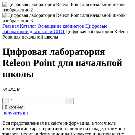
Главная
Каталог
Оснащение кабинетов
Цифровые
лаборатории для школ и СПО
Цифровая лаборатория Releon
Point для начальной школы
Цифровая лаборатория
Releon Point для начальной
школы
59 494
₽
Количество
товара
В корзину
Цифровая
получить кп
лаборатория
Releon
Вся представленная на сайте информация, в том числе
Point
технические характеристики, наличие на складе, стоимость
для
товаров, носит информационный характер и ни при каких