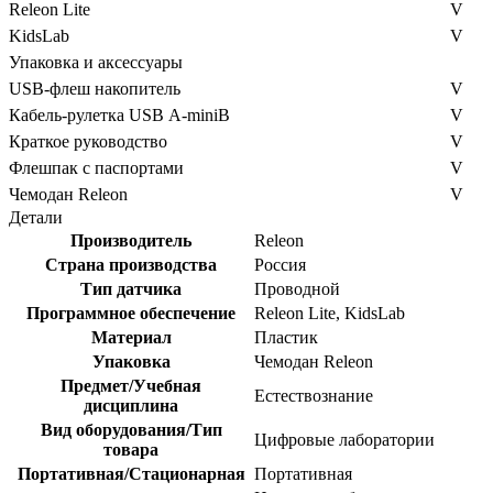
Releon Lite
V
KidsLab
V
Упаковка и аксессуары
USB-флеш накопитель
V
Кабель-рулетка USB А-miniB
V
Краткое руководство
V
Флешпак с паспортами
V
Чемодан Releon
V
Детали
Производитель
Releon
Страна производства
Россия
Тип датчика
Проводной
Программное обеспечение
Releon Lite, KidsLab
Материал
Пластик
Упаковка
Чемодан Releon
Предмет/Учебная
Естествознание
дисциплина
Вид оборудования/Тип
Цифровые лаборатории
товара
Портативная/Стационарная
Портативная