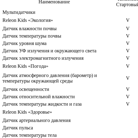
Наименование
Стартовы
Мультидатчики
Releon Kids «Экология»
V
Датчик влажности почвы
V
Датчик температуры почвы
V
Датчик уровня шума
V
Датчик УФ излучения и окружающего света
V
Датчик электромагнитного излучения
V
Releon Kids «Погода»
V
Датчик атмосферного давления (барометр) и
V
температуры окружающей среды
Датчик освещенности
V
Датчик относительной влажности
V
Датчик температуры жидкости и газа
V
Releon Kids «Здоровье»
Датчик артериального давления
Датчик пульса
Датчик температуры тела