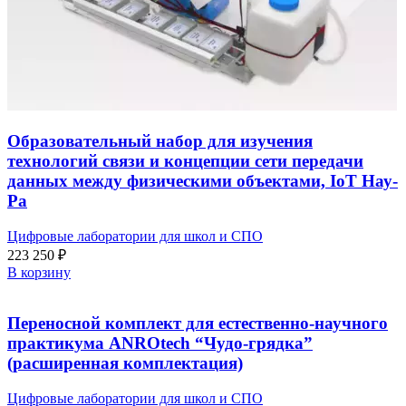
Образовательный набор для изучения
технологий связи и концепции сети передачи
данных между физическими объектами, IoT Нау-
Ра
Цифровые лаборатории для школ и СПО
223 250
₽
В корзину
Переносной комплект для естественно-научного
практикума ANROtech “Чудо-грядка”
(расширенная комплектация)
Цифровые лаборатории для школ и СПО