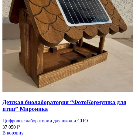
Детская биолаборатория “ФотоКормушка для
птиц” Мироника
Цифровые лаборатории для школ и СПО
37 050
₽
В корзину