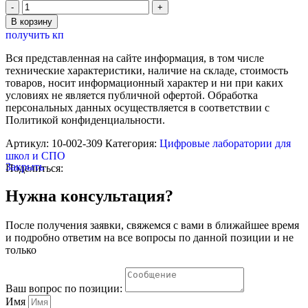
Количество
товара
В корзину
Комплект
получить кп
датчиков
SWR
Вся представленная на сайте информация, в том числе
по
технические характеристики, наличие на складе, стоимость
предмету
товаров, носит информационный характер и ни при каких
Химия
условиях не является публичной офертой. Обработка
(для
персональных данных осуществляется в соответствии с
ученика.
Политикой конфиденциальности.
Базовый)
Артикул:
10-002-309
Категория:
Цифровые лаборатории для
школ и СПО
Закрыть
Поделиться:
Нужна консультация?
После получения заявки, свяжемся с вами в ближайшее время
и подробно ответим на все вопросы по данной позиции и не
только
Ваш вопрос по позиции:
Имя