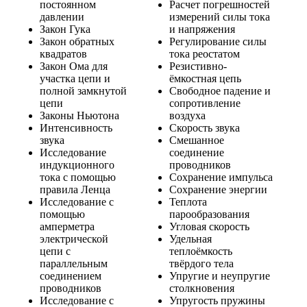
постоянном
Расчет погрешностей
давлении
измерений силы тока
Закон Гука
и напряжения
Закон обратных
Регулирование силы
квадратов
тока реостатом
Закон Ома для
Резистивно-
участка цепи и
ёмкостная цепь
полной замкнутой
Свободное падение и
цепи
сопротивление
Законы Ньютона
воздуха
Интенсивность
Скорость звука
звука
Смешанное
Исследование
соединение
индукционного
проводников
тока с помощью
Сохранение импульса
правила Ленца
Сохранение энергии
Исследование с
Теплота
помощью
парообразования
амперметра
Угловая скорость
электрической
Удельная
цепи с
теплоёмкость
параллельным
твёрдого тела
соединением
Упругие и неупругие
проводников
столкновения
Исследование с
Упругость пружины