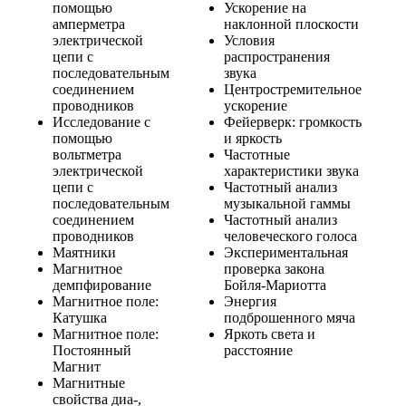
помощью
Ускорение на
амперметра
наклонной плоскости
электрической
Условия
цепи с
распространения
последовательным
звука
соединением
Центростремительное
проводников
ускорение
Исследование с
Фейерверк: громкость
помощью
и яркость
вольтметра
Частотные
электрической
характеристики звука
цепи с
Частотный анализ
последовательным
музыкальной гаммы
соединением
Частотный анализ
проводников
человеческого голоса
Маятники
Экспериментальная
Магнитное
проверка закона
демпфирование
Бойля-Мариотта
Магнитное поле:
Энергия
Катушка
подброшенного мяча
Магнитное поле:
Яркоть света и
Постоянный
расстояние
Магнит
Магнитные
свойства диа-,