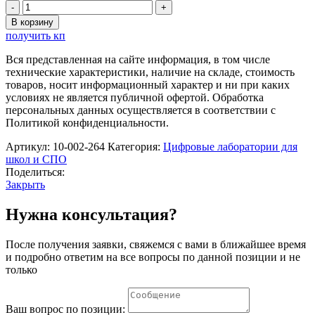
Количество
товара
В корзину
Комплект
получить кп
датчиков
SWR
Вся представленная на сайте информация, в том числе
по
технические характеристики, наличие на складе, стоимость
предмету
товаров, носит информационный характер и ни при каких
Физика
условиях не является публичной офертой. Обработка
(для
персональных данных осуществляется в соответствии с
ученика.
Политикой конфиденциальности.
Профильный)
Артикул:
10-002-264
Категория:
Цифровые лаборатории для
школ и СПО
Поделиться:
Закрыть
Нужна консультация?
После получения заявки, свяжемся с вами в ближайшее время
и подробно ответим на все вопросы по данной позиции и не
только
Ваш вопрос по позиции: