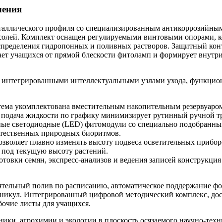
чения
еталлического профиля со специализированным антикоррозийн
 солей. Комплект оснащен регулируемыми винтовыми опорами,
аспределения гидропонных и поливных растворов. Защитный кон
т учащихся от прямой блескости фитоламп и формирует внутри 
а интегрированными интеллектуальными узлами ухода, функци
ема укомплектована вместительным накопительным резервуаром 
 подача жидкости по графику минимизирует рутинный ручной т
ые светодиодные (LED) фитомодули со специально подобранны
стественных природных биоритмов.
зволяет плавно изменять высоту подвеса осветительных прибор
 под текущую высоту растений.
товки семян, экспресс-анализов и ведения записей конструкци
ятельный полив по расписанию, автоматическое поддержание фо
аникул. Интегрированный цифровой методический комплекс, дос
бочие листы для учащихся.
ки, агрохимии и экологии в плоскость осязаемого научно-техн