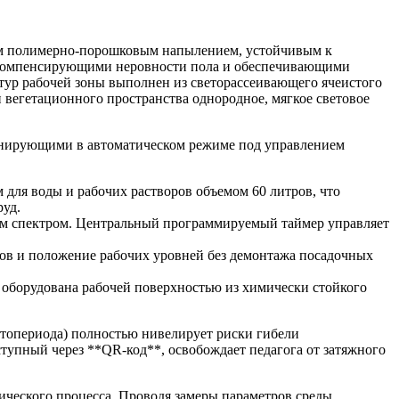
ым полимерно-порошковым напылением, устойчивым к
 компенсирующими неровности пола и обеспечивающими
тур рабочей зоны выполнен из светорассеивающего ячеистого
вегетационного пространства однородное, мягкое световое
онирующими в автоматическом режиме под управлением
для воды и рабочих растворов объемом 60 литров, что
руд.
м спектром. Центральный программируемый таймер управляет
ов и положение рабочих уровней без демонтажа посадочных
я оборудована рабочей поверхностью из химически стойкого
топериода) полностью нивелирует риски гибели
тупный через **QR-код**, освобождает педагога от затяжного
ического процесса. Проводя замеры параметров среды,