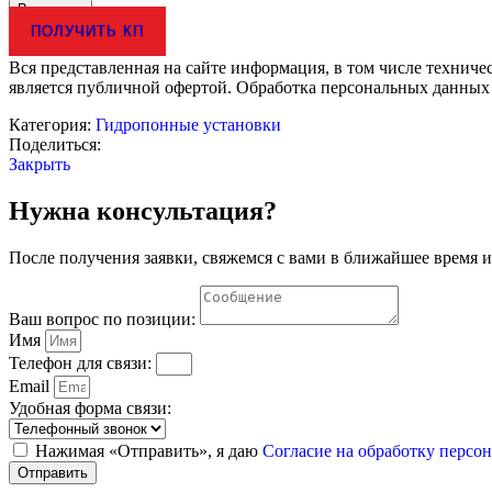
товара
В корзину
Комплект
ПОЛУЧИТЬ КП
лабораторного
практикума
Вся представленная на сайте информация, в том числе техниче
для
является публичной офертой. Обработка персональных данных
изучения
сельскохозяйственных
Категория:
Гидропонные установки
культур
Поделиться:
с
Закрыть
базовым
набором
Нужна консультация?
расходных
материалов.
После получения заявки, свяжемся с вами в ближайшее время и
Ваш вопрос по позиции:
Имя
Телефон для связи:
Email
Удобная форма связи:
Нажимая «Отправить», я даю
Согласие на обработку перс
Отправить