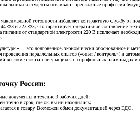
 школьники и студенты осваивают престижные профессии будущег
 максимальной готовности избавляет контрактную службу от по
44-ФЗ и 223-ФЗ, что гарантирует оперативное составление техн
 а питание от стандартной электросети 220 В исключает необхо
я.
ультуры» — это долговечное, экономически обоснованное и мет
 проведения параллельных опытов («опыт / контроль») и автома
ий высокие показатели учащихся на профильных олимпиадах и к
точку России:
мые документы в течение 3 рабочих дней;
ен точно в срок, где бы вы ни находились;
илагается к товару. Возможен обмен документацией через ЭДО.