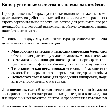
Конструктивные свойства и системы жизнеобеспе
Пространственный каркас установки выполнен из жесткого м
длительному воздействию высокой влажности и минеральных
строго горизонтальное положение лотков для равномерного р
поликарбоната, который выполняет двойную функцию: защищае
поле без «слепых» зон.
Эргономичная двухъярусная архитектура практикума оснащен
центрального блока автоматизации:
Микроклиматический и гидродинамический блок:
сист
обеспечивает длительную автономность. Автоматическая
Автоматизированное фитоосвещение:
энергоэффективн
циклами смены фаз «день/ночь» для точной симуляции е
Телескопическая регулировка:
уникальный механизм по
емкостей и прерывания эксперимента, подстраивая объем
Вспомогательная зона:
для проведения пикировки, подго
влагонепроницаемого материала.
Для преподавателя:
Высокая степень автоматизации (самосто
экспериментального материала в выходные дни и в периоды к
планирования регламентов опытов и предоставляет готовые ра
Для учащихся:
Комплект переводит абстрактную теорию ботани