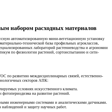
вым набором расходных материалов
ярусную автоматизированную мини-вегетационную установку
 материально-технической базы профильных агроклассов,
пециализированных лабораторий растениеводства и агрономии
тикум по физиологии растений, сортоиспытанию и сити-
ГОС по развитию междисциплинарных связей, естественно-
ехнологичных секторов АПК:
улируемых условиях искусственного климата.
 фотопериодизма на развитие растений.
нными инженерными системами и аналитическими датчиками.
в наблюдений и защиту научных работ.