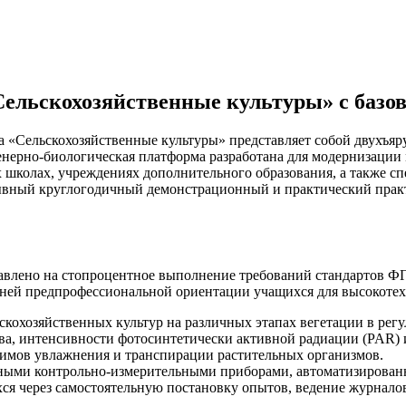
Сельскохозяйственные культуры» с базо
а «Сельскохозяйственные культуры» представляет собой двухъ
енерно-биологическая платформа разработана для модернизации
 школах, учреждениях дополнительного образования, а также с
ерывный круглогодичный демонстрационный и практический прак
авлено на стопроцентное выполнение требований стандартов Ф
анней предпрофессиональной ориентации учащихся для высокот
скохозяйственных культур на различных этапах вегетации в рег
ва, интенсивности фотосинтетически активной радиации (PAR) и
жимов увлажнения и транспирации растительных организмов.
ными контрольно-измерительными приборами, автоматизирова
ся через самостоятельную постановку опытов, ведение журнало