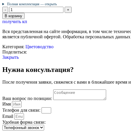
Полная комплектация — открыть
Количество
товара
В корзину
Набор
получить кп
лабораторной
посуды
Вся представленная на сайте информация, в том числе техниче
для
является публичной офертой. Обработка персональных данных
демонстрационных
экспериментов
Категория:
Цветоводство
в
Поделиться:
лаборатории-
Закрыть
теплицы
Нужна консультация?
После получения заявки, свяжемся с вами в ближайшее время и
Ваш вопрос по позиции:
Имя
Телефон для связи:
Email
Удобная форма связи: