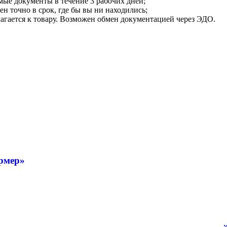
мые документы в течение 3 рабочих дней;
ен точно в срок, где бы вы ни находились;
илагается к товару. Возможен обмен документацией через ЭДО.
рмер»