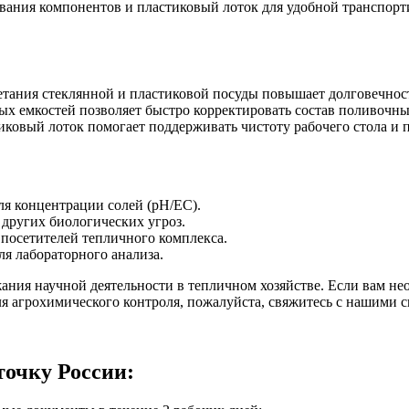
ивания компонентов и пластиковый лоток для удобной транспорт
етания стеклянной и пластиковой посуды повышает долговечнос
 емкостей позволяет быстро корректировать состав поливочных
иковый лоток помогает поддерживать чистоту рабочего стола и 
я концентрации солей (pH/EC).
 других биологических угроз.
посетителей тепличного комплекса.
ля лабораторного анализа.
ния научной деятельности в тепличном хозяйстве. Если вам не
я агрохимического контроля, пожалуйста, свяжитесь с нашими 
точку России: